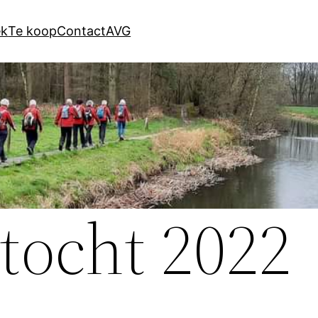
ek
Te koop
Contact
AVG
tocht 2022