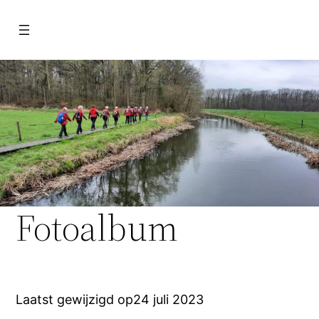
Ga
naar
de
inhoud
Fotoalbum
Laatst gewijzigd op
24 juli 2023