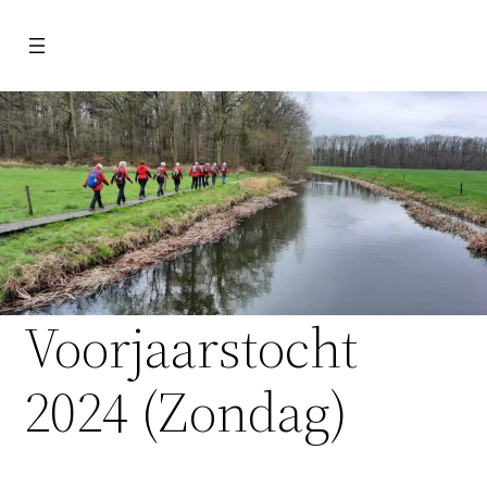
Ga
naar
de
inhoud
Voorjaarstocht
2024 (Zondag)